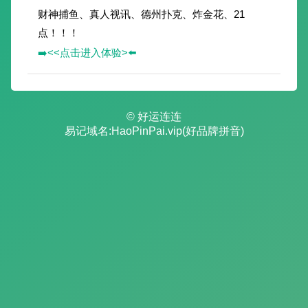
财神捕鱼、真人视讯、德州扑克、炸金花、21
点！！！
➡️<<点击进入体验>⬅️
© 好运连连
易记域名:HaoPinPai.vip(好品牌拼音)